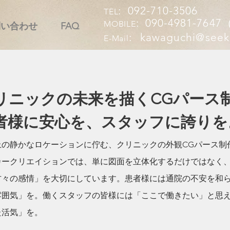
: 092-710-3506
TEL
: 090-4981-76
MOBILE
問い合わせ
FAQ
:
kawaguchi@seek
E-Mail
リニックの未来を描くCGパース
者様に安心を、スタッフに誇りを
上の静かなロケーションに佇む、クリニックの外観CGパース制
カークリエイションでは、単に図面を立体化するだけではなく
方々の感情」を大切にしています。患者様には通院の不安を和
雰囲気」を。働くスタッフの皆様には「ここで働きたい」と思
た活気」を。