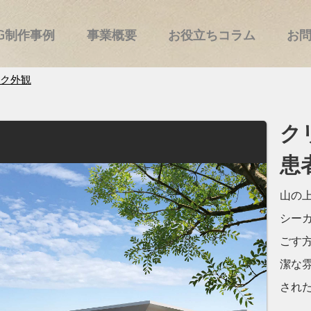
G制作事例
事業概要
お役立ちコラム
お
ク外観
ク
患
山の
シー
ごす
潔な
され