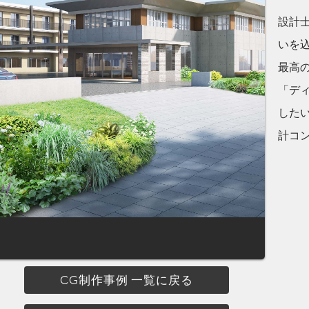
設計
いを
最高
「デ
した
計コ
CG制作事例 一覧に戻る