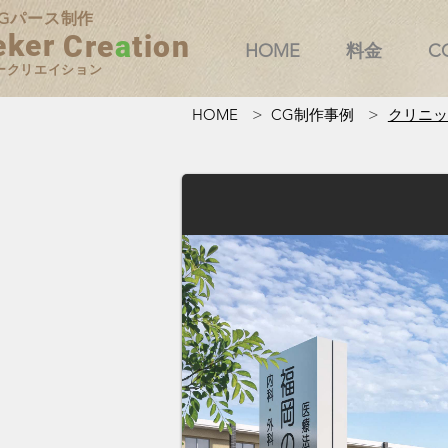
Gパース制作
eker
Cre
a
tion
HOME
料金
C
ークリエイション
CG制作事例
クリニッ
HOME
>
>