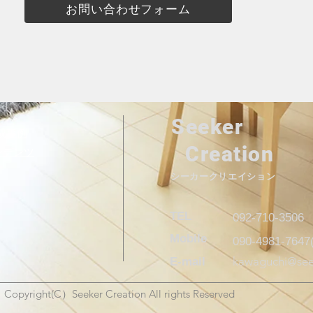
お問い合わせフォーム
Seeker
成事例
Creation
ンテンツ​
シーカークリエイション
TEL
092-710-3506
Mobile
090-4981-764
kawaguchi@see
E-mail
Copyright(C）Seeker Creation All rights Reserved