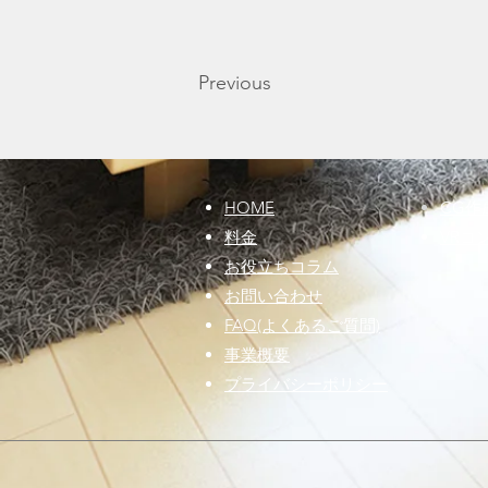
Previous
HOME
CG作
​料金
​VRコ
お役立ちコラム
お問い合わせ
FAQ(よくあるご質問)
事業概要
プライバシーポリシー